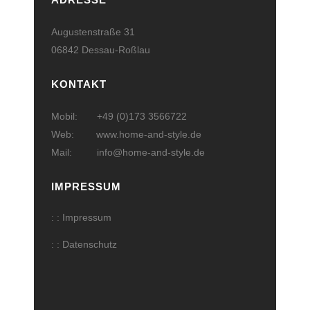
Augustenstraße 31
06842 Dessau-Roßlau
KONTAKT
Mobil: +49 (0)173 3566722
Web:
www.home-and-style.de
Mail:
info@home-and-style.de
IMPRESSUM
: : Impressum
: : Datenschutz