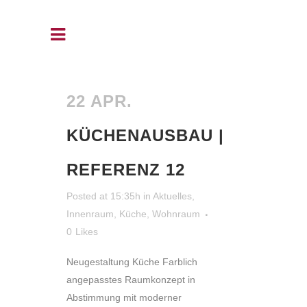
22 APR.
KÜCHENAUSBAU |
REFERENZ 12
Posted at 15:35h
in
Aktuelles
,
Innenraum
,
Küche
,
Wohnraum
0
Likes
Neugestaltung Küche Farblich
angepasstes Raumkonzept in
Abstimmung mit moderner