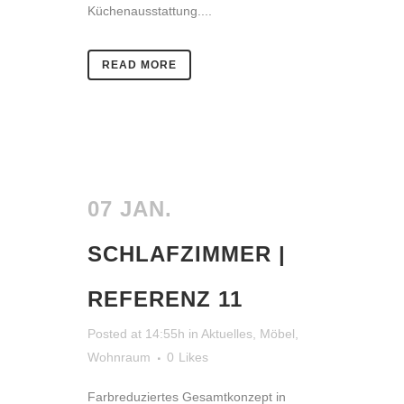
Küchenausstattung....
READ MORE
07 JAN.
SCHLAFZIMMER |
REFERENZ 11
Posted at 14:55h
in
Aktuelles
,
Möbel
,
Wohnraum
0
Likes
Farbreduziertes Gesamtkonzept in