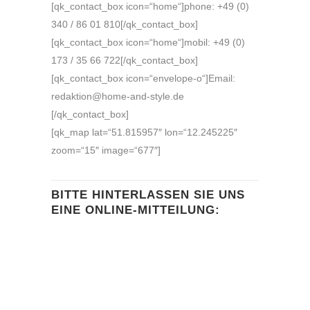
[qk_contact_box icon=“home“]phone: +49 (0)
340 / 86 01 810[/qk_contact_box]
[qk_contact_box icon=“home“]mobil: +49 (0)
173 / 35 66 722[/qk_contact_box]
[qk_contact_box icon=“envelope-o“]Email:
redaktion@home-and-style.de
[/qk_contact_box]
[qk_map lat=“51.815957″ lon=“12.245225″
zoom=“15″ image=“677″]
BITTE HINTERLASSEN SIE UNS
EINE ONLINE-MITTEILUNG: