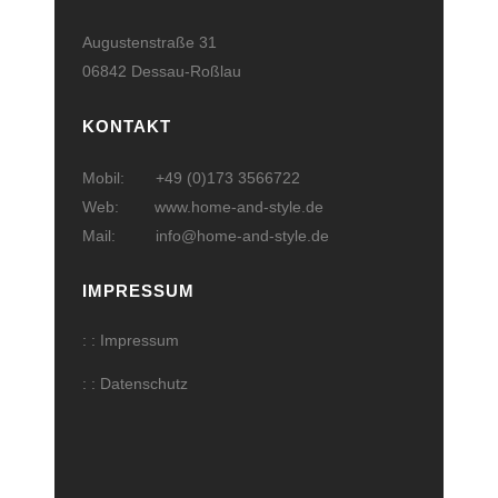
Augustenstraße 31
06842 Dessau-Roßlau
KONTAKT
Mobil: +49 (0)173 3566722
Web:
www.home-and-style.de
Mail:
info@home-and-style.de
IMPRESSUM
: : Impressum
: : Datenschutz