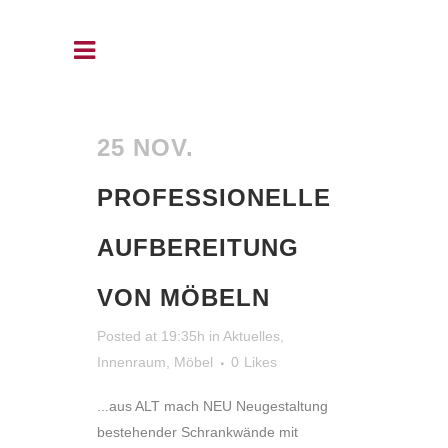
25 NOV.
PROFESSIONELLE
AUFBEREITUNG
VON MÖBELN
Posted at 19:35h
in
Aktuelles
,
Innenraum
,
Möbel
0
Likes
...aus ALT mach NEU Neugestaltung
bestehender Schrankwände mit