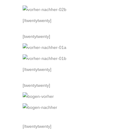
[/twentytwenty]
[twentytwenty]
[/twentytwenty]
[twentytwenty]
[/twentytwenty]